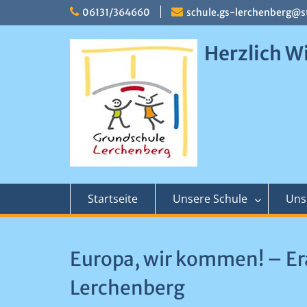
Skip
06131/364660
schule.gs-lerchenberg@s
to
content
Herzlich W
Startseite
Unsere Schule
Uns
Europa, wir kommen! – E
Lerchenberg