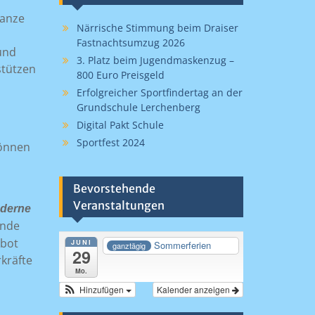
ganze
Närrische Stimmung beim Draiser
Fastnachtsumzug 2026
und
3. Platz beim Jugendmaskenzug –
stützen
800 Euro Preisgeld
Erfolgreicher Sportfindertag an der
Grundschule Lerchenberg
Digital Pakt Schule
Sportfest 2024
können
Bevorstehende
Veranstaltungen
oderne
ende
ebot
JUNI
Sommerferien
ganztägig
29
kräfte
Mo.
Hinzufügen
Kalender anzeigen