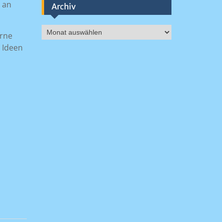
 an
Archiv
Archiv
erne
 Ideen