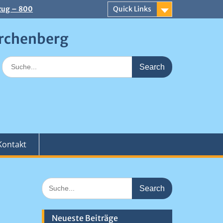
zug – 800
Quick Links
 an der
erchenberg
aiser
Search
for:
Kontakt
Search
for:
Neueste Beiträge