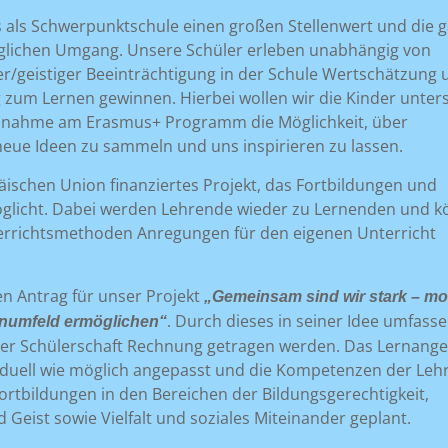
 uns als Schwerpunktschule einen großen Stellenwert und die 
täglichen Umgang. Unsere Schüler erleben unabhängig von
her/geistiger Beeinträchtigung in der Schule Wertschätzung 
g zum Lernen gewinnen. Hierbei wollen wir die Kinder unter
ilnahme am Erasmus+ Programm die Möglichkeit, über
 neue Ideen zu sammeln und uns inspirieren zu lassen.
äischen Union finanziertes Projekt, das Fortbildungen und
glicht. Dabei werden Lehrende wieder zu Lernenden und 
errichtsmethoden Anregungen für den eigenen Unterricht
en Antrag für unser Projekt
„Gemeinsam sind wir stark – m
. Durch dieses in seiner Idee umfass
rnumfeld ermöglichen“
serer Schülerschaft Rechnung getragen werden. Das Lernang
viduell wie möglich angepasst und die Kompetenzen der Lehr
ortbildungen in den Bereichen der Bildungsgerechtigkeit,
 Geist sowie Vielfalt und soziales Miteinander geplant.