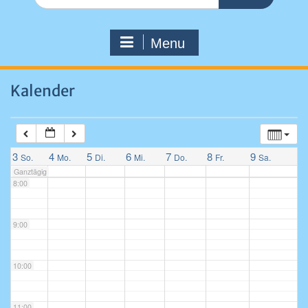
for:
4:00
Menu
5:00
Kalender
6:00
7:00
3
4
5
6
7
8
9
So.
Mo.
Di.
Mi.
Do.
Fr.
Sa.
Ganztägig
8:00
9:00
10:00
11:00