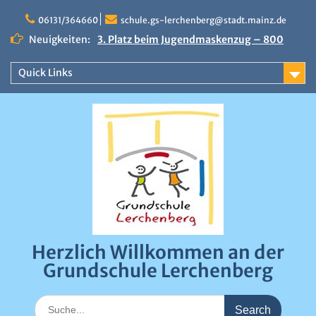
Skip
to
06131/364660
schule.gs-lerchenberg@stadt.mainz.de
content
Neuigkeiten:
3. Platz beim Jugendmaskenzug – 800
Euro Preisgeld
Erfolgreicher Sportfindertag an der
Quick Links
Grundschule Lerchenberg
Närrische Stimmung beim Draiser
Fastnachtsumzug 2026
0:00
1:00
Herzlich Willkommen an der
2:00
Grundschule Lerchenberg
3:00
Search