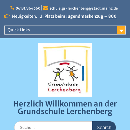
Skip
to
06131/364660
schule.gs-lerchenberg@stadt.mainz.de
content
Neuigkeiten:
3. Platz beim Jugendmaskenzug – 800
Euro Preisgeld
Erfolgreicher Sportfindertag an der
Quick Links
Grundschule Lerchenberg
Närrische Stimmung beim Draiser
Fastnachtsumzug 2026
0:00
1:00
Herzlich Willkommen an der
2:00
Grundschule Lerchenberg
3:00
Search