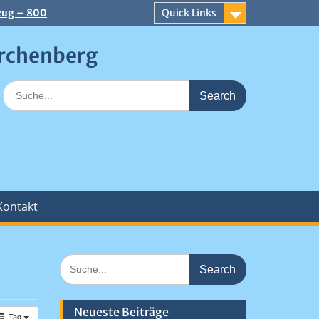
zug – 800
Quick Links
 an der
erchenberg
aiser
Search
for:
Kontakt
Search
for:
Neueste Beiträge
Tag