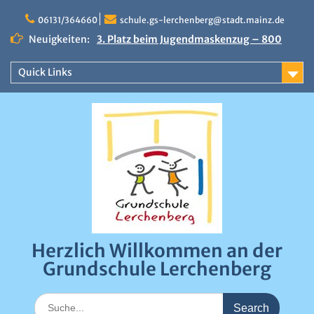
Skip
to
06131/364660
schule.gs-lerchenberg@stadt.mainz.de
content
Neuigkeiten:
3. Platz beim Jugendmaskenzug – 800
Euro Preisgeld
Erfolgreicher Sportfindertag an der
Quick Links
Grundschule Lerchenberg
Närrische Stimmung beim Draiser
Fastnachtsumzug 2026
0:00
1:00
Herzlich Willkommen an der
2:00
Grundschule Lerchenberg
3:00
Search