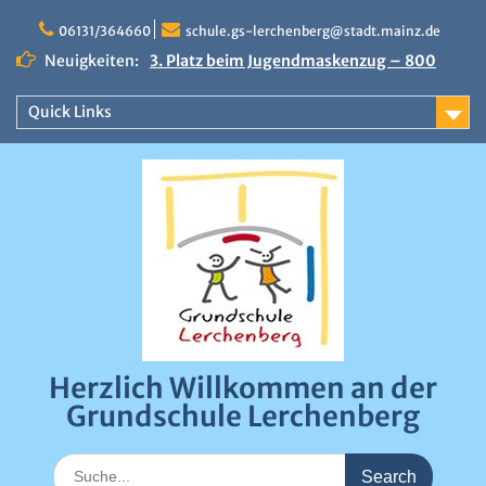
Skip
to
06131/364660
schule.gs-lerchenberg@stadt.mainz.de
content
Neuigkeiten:
3. Platz beim Jugendmaskenzug – 800
Euro Preisgeld
Erfolgreicher Sportfindertag an der
Quick Links
Grundschule Lerchenberg
Närrische Stimmung beim Draiser
Fastnachtsumzug 2026
0:00
1:00
Herzlich Willkommen an der
2:00
Grundschule Lerchenberg
3:00
Search