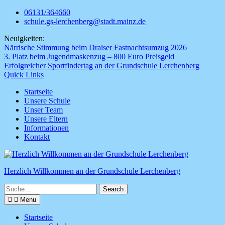
Skip
06131/364660
to
schule.gs-lerchenberg@stadt.mainz.de
content
Neuigkeiten:
Närrische Stimmung beim Draiser Fastnachtsumzug 2026
3. Platz beim Jugendmaskenzug – 800 Euro Preisgeld
Erfolgreicher Sportfindertag an der Grundschule Lerchenberg
Quick Links
Startseite
Unsere Schule
Unser Team
Unsere Eltern
Informationen
Kontakt
Herzlich Willkommen an der Grundschule Lerchenberg
Search
for:
Menu
Startseite