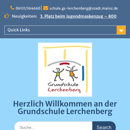
Skip
to
06131/364660
schule.gs-lerchenberg@stadt.mainz.de
content
Neuigkeiten:
3. Platz beim Jugendmaskenzug – 800
Euro Preisgeld
Erfolgreicher Sportfindertag an der
Quick Links
Grundschule Lerchenberg
Närrische Stimmung beim Draiser
Fastnachtsumzug 2026
0:00
1:00
Herzlich Willkommen an der
2:00
Grundschule Lerchenberg
3:00
Search