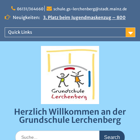
Skip
to
06131/364660
schule.gs-lerchenberg@stadt.mainz.de
content
Neuigkeiten:
3. Platz beim Jugendmaskenzug – 800
Euro Preisgeld
Erfolgreicher Sportfindertag an der
Quick Links
Grundschule Lerchenberg
Närrische Stimmung beim Draiser
Fastnachtsumzug 2026
0:00
1:00
Herzlich Willkommen an der
2:00
Grundschule Lerchenberg
3:00
Search