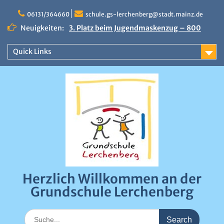
Skip
to
06131/364660
schule.gs-lerchenberg@stadt.mainz.de
content
Neuigkeiten:
3. Platz beim Jugendmaskenzug – 800
Euro Preisgeld
Erfolgreicher Sportfindertag an der
Quick Links
Grundschule Lerchenberg
Närrische Stimmung beim Draiser
Fastnachtsumzug 2026
0:00
1:00
Herzlich Willkommen an der
2:00
Grundschule Lerchenberg
3:00
Search