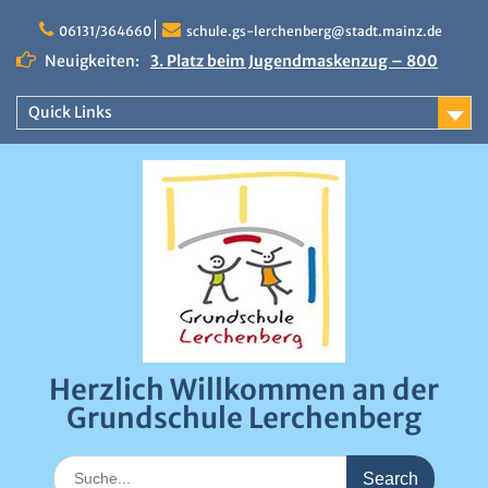
Skip
to
06131/364660
schule.gs-lerchenberg@stadt.mainz.de
content
Neuigkeiten:
3. Platz beim Jugendmaskenzug – 800
Euro Preisgeld
Erfolgreicher Sportfindertag an der
Quick Links
Grundschule Lerchenberg
Närrische Stimmung beim Draiser
Fastnachtsumzug 2026
0:00
1:00
Herzlich Willkommen an der
2:00
Grundschule Lerchenberg
3:00
Search