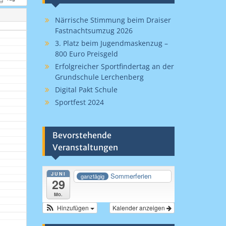
Närrische Stimmung beim Draiser
Fastnachtsumzug 2026
3. Platz beim Jugendmaskenzug –
800 Euro Preisgeld
Erfolgreicher Sportfindertag an der
Grundschule Lerchenberg
Digital Pakt Schule
Sportfest 2024
Bevorstehende
Veranstaltungen
JUNI
Sommerferien
ganztägig
29
Mo.
Hinzufügen
Kalender anzeigen