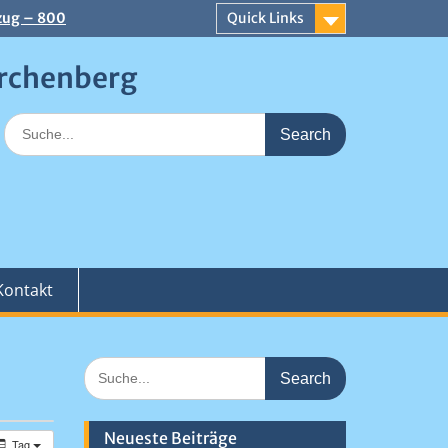
zug – 800
Quick Links
 an der
erchenberg
aiser
Search
for:
Kontakt
Search
for:
Neueste Beiträge
Tag