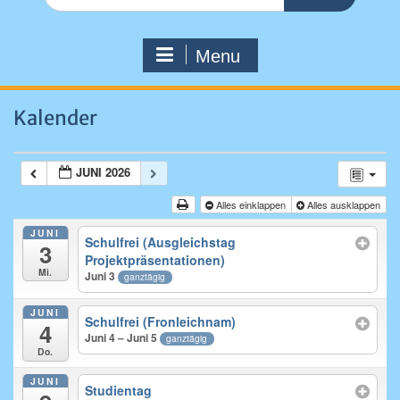
for:
Menu
Kalender
JUNI 2026
Alles einklappen
Alles ausklappen
JUNI
Schulfrei (Ausgleichstag
3
Projektpräsentationen)
Mi.
Juni 3
ganztägig
JUNI
Schulfrei (Fronleichnam)
4
Juni 4 – Juni 5
ganztägig
Do.
JUNI
Studientag