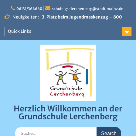
Skip
to
06131/364660
schule.gs-lerchenberg@stadt.mainz.de
content
Neuigkeiten:
3. Platz beim Jugendmaskenzug – 800
Euro Preisgeld
Erfolgreicher Sportfindertag an der
Quick Links
Grundschule Lerchenberg
Närrische Stimmung beim Draiser
Fastnachtsumzug 2026
Herzlich Willkommen an der
Grundschule Lerchenberg
Search